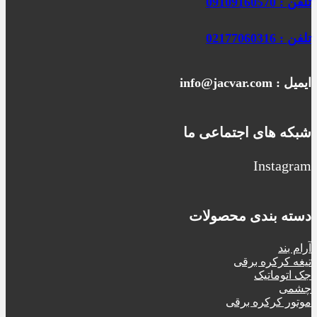
تلفن : 09109160570
تلفن : 02177060316
ایمیل : info@jacvar.com
شبکه های اجتماعی ما
Instagram
دسته بندی محصولات
آرام بند
تیغه کرکره برقی
جک اتوماتیک
چشمی
موتور کرکره برقی