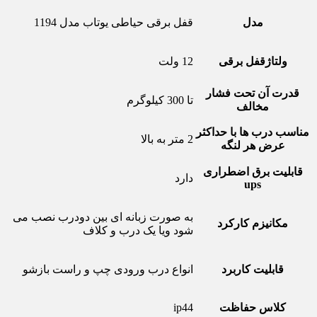
مدل
قفل برقی حیاطی یوتاب مدل 1194
ولتاژقفل برقی
12 ولت
قدرت آن تحت فشار
تا 300 کیلوگرم
مخالف
مناسب درب ها با حداکثر
2 متر به بالا
عرض هر لنگه
قابلیت برق اضطراری
دارد
ups
به صورت زبانه ای بین دودرب نصب می
مکانیزم کارکرد
شود ویا یک درب و کلاف
قابلیت کاربرد
انواع درب ورودی چپ و راست بازشو
کلاس حفاظت
ip44