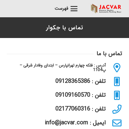
فهرست
تماس با جکوار
تماس با ما
آدرس : فلکه چهارم تهرانپارس – ابتدای وفادار شرقی –
پ1104
تلفن : 09128365386
تلفن : 09109160570
تلفن : 02177060316
ایمیل : info@jacvar.com