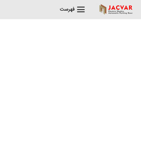
فهرست