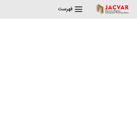
فهرست