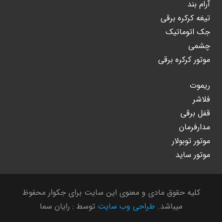
آرام بند
تیغه کرکره برقی
جک اتوماتیک
چشمی
موتور کرکره برقی
ریموت
فلاشر
قفل برقی
مدارفرمان
موتور توبولار
موتور ساید
کلیه حقوق مادی و معنوی این سایت برای جکوار محفوظ
میباشد.
طراحی وب سایت
توسط : رایان سما