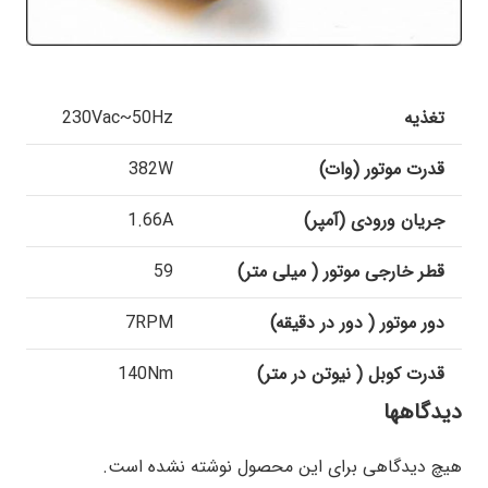
تغذیه
230Vac~50Hz
قدرت موتور (وات)
382W
جریان ورودی (آمپر)
1.66A
قطر خارجی موتور ( میلی متر)
59
دور موتور ( دور در دقیقه)
7RPM
قدرت کوبل ( نیوتن در متر)
140Nm
دیدگاهها
هیچ دیدگاهی برای این محصول نوشته نشده است.