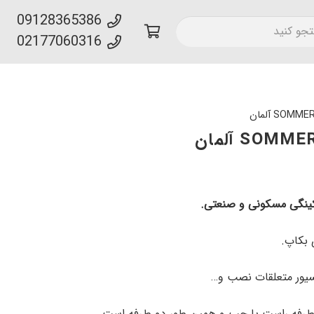
09128365386
02177060316
کینگی مسکونی و صنعتی.
یسیور متعلقات نصب و…
 طرفه راست یا چپ و همین طور دو طرفه است.