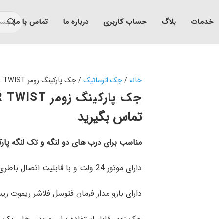
خدمات
بلاگ
حساب کاربری
درباره ما
تماس با ما
خانه
/
جک اتوماتیک
/ جک پارکینگ زومر SOMMER TWIST آلمان
جک پارکینگ زومر SOMMER TWIST آلمان
تماس بگیرید
مناسب برای درب های دو لنگه و تک لنگه پار
دارای موتور 24 ولت و با قابلیت اتصال باطری بکاپ.
دارای بازو مدار فرمان فتوسل فلاشر ریموت ر
جک زومر قابل استفاده برای ورودی های یک