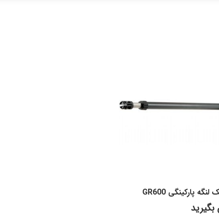
نگه پارکینگی GR600
بگیرید