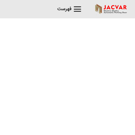
فهرست