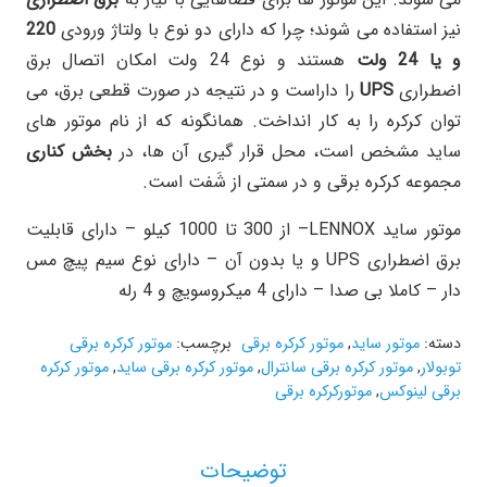
نیز استفاده می شوند؛ چرا که دارای دو نوع با ولتاژ ورودی
220
و یا 24 ولت
هستند و نوع 24 ولت امکان اتصال برق
اضطراری
UPS
را داراست و در نتیجه در صورت قطعی برق، می
توان کرکره را به کار انداخت. همانگونه که از نام موتور های
ساید مشخص است، محل قرار گیری آن ها، در
بخش کناری
مجموعه کرکره برقی و در سمتی از شَفت است.
موتور ساید LENNOX– از 300 تا 1000 کیلو – دارای قابلیت
برق اضطراری UPS و یا بدون آن – دارای نوع سیم پیچ مس
دار – کاملا بی صدا – دارای 4 میکروسویچ و 4 رله
دسته:
موتور ساید
,
موتور کرکره برقی
برچسب:
موتور کرکره برقی
توبولار
,
موتور کرکره برقی سانترال
,
موتور کرکره برقی ساید
,
موتور کرکره
برقی لینوکس
,
موتورکرکره برقی
توضیحات