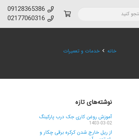
09128365386
02177060316
خانه
خدمات و تعمیرات
نوشته‌های تازه
آموزش روغن کاری جک درب پارکینگ
1403-03-02
از ریل خارج شدن کرکره برقی چکار و