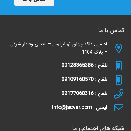
تماس با ما
آدرس : فلکه چهارم تهرانپارس – ابتدای وفادار شرقی
– پلاک 1104
تلفن : 09128365386
تلفن : 09109160570
تلفن : 02177060316
ایمیل : info@jacvar.com
شبکه های اجتماعی ما