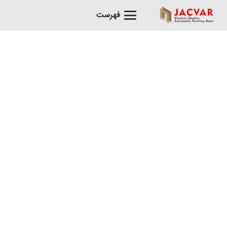
فهرست