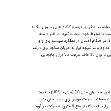
اده در اماکن پر تردد و کرکره هایی با وزن بالا به
شد. شما می توانید این موتور را با قدرت های 300، 600 و 1000 کیلوگرم و متناسب با محیط خود انتخاب کنید. در نظر داشته
مکان را برای شما فراهم می آورد تا در هنگام اختلال در عملکرد سیستم برق و یا
داوم و در نتیجه نیاز به جریان مداوم برق دارند،
 با وزن بالا فاقد سرعت بالا برای جابجایی
ولتاژ عملکرد این موتور 220 ولت است و توان مصرفی آن برای موتور 300 و 600 کیلوگرم به ترتیب 500 و 565 وات است، این عدد برای مدل DC (مدل با UPS) با قدرت
وات خواهد بود. همانطور که مشخص است مدل های DC و AC با یکدیگر متفاوت هستند. سرعت موتور برای موتور های بدون
می تواند تیغه کرکره های برقی تا حداکثر ارتفاع 6 متری به حرکت در آورد.