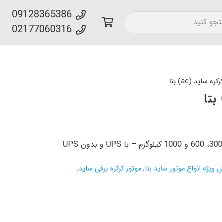
09128365386
02177060316
 ساید (ac) بتا
ویژه انواع موتور ساید بتا
,
موتور کرکره برقی ساید
,