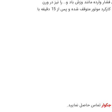
شار وارده مانند وزش باد و… را نیز در ورن
مجموعه لحاظ کرد. همچنین موتور ساید AC دارای محافظ حرارتی است که با رسیدن دمای موتور به 135 درجه سانتی گراد کارکرد موتور متوقف شده و پس از 15 دقیقه با
جکوار
تماس حاصل نمایید.