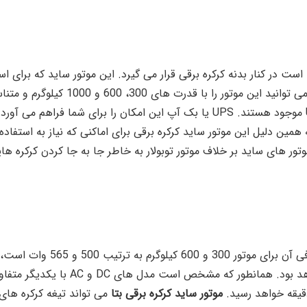
ست در کنار بدنه کرکره برقی قرار می گیرد. این موتور ساید که برای استف
کار می رود، در انواع مختلف موجود می با
باشید این موتور ها در دو نوع با UPS و بدون UPS موجود هستند. UPS یا بک آپ این ا
ین دلیل این موتور ساید کرکره برقی برای اماکنی که نیاز به استفاده م
ر های ساید بر خلاف موتور توبولار به خاطر جا به جا کردن کرکره هایی
300 و 500 کیلوگرم به ترتیب 180 و 185 
موتور ساید کرکره برقی بتا