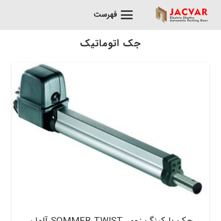
فهرست
جک اتوماتیک
جک پارکینگ زومر SOMMER TWIST آلمان