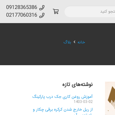
09128365386
02177060316
خانه
بلاگ
نوشته‌های تازه
آموزش روغن کاری جک درب پارکینگ
1403-03-02
از ریل خارج شدن کرکره برقی چکار و