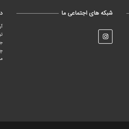
شبکه های اجتماعی ما
د
آر
تی
جک
چ
مو