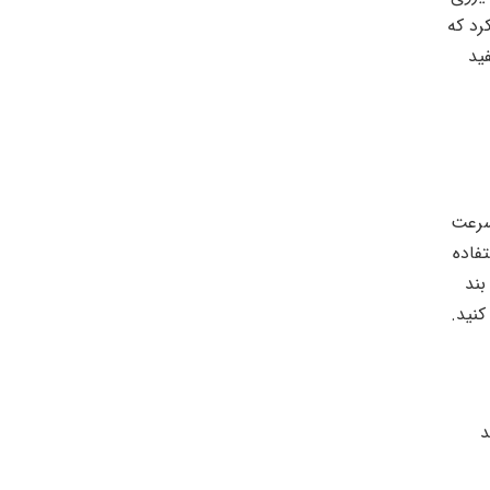
رد که
فید
سرعت
فاده
بند
کنید.
د