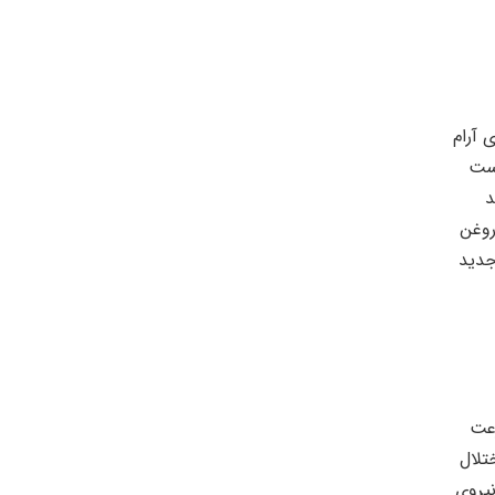
 آرام
است
د
روغن
جدید
رعت
تلال
نیروی