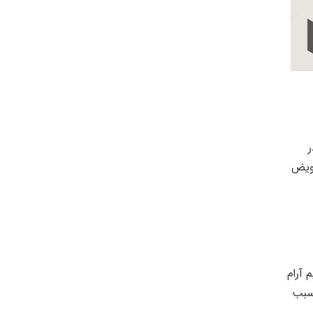
ر
ویض
 آرام
سبب