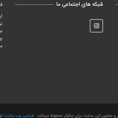
شبکه های اجتماعی ما
د
آر
تی
جک
چ
مو
 و معنوی این سایت برای جکوار محفوظ میباشد.
طراحی وب سایت
توس