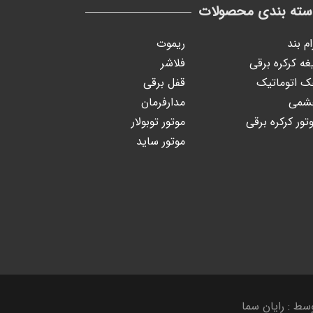
سته بندی محصولات
ام بند
ریموت
غه کرکره برقی
فلاشر
 اتوماتیک
قفل برقی
شمی
مدارفرمان
تور کرکره برقی
موتور توبولار
موتور ساید
ط : رایان سما