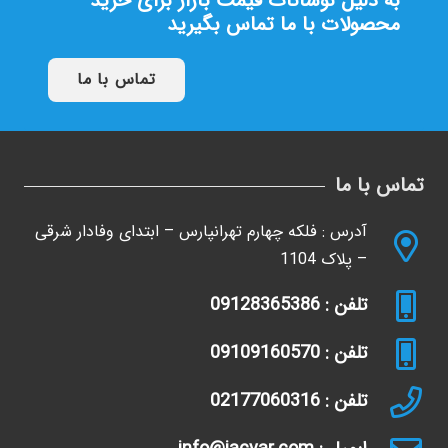
به دلیل نوسانات قیمت بازار برای خرید
محصولات با ما تماس بگیرید
تماس با ما
تماس با ما
آدرس : فلکه چهارم تهرانپارس – ابتدای وفادار شرقی
– پلاک 1104
تلفن : 09128365386
تلفن : 09109160570
تلفن : 02177060316