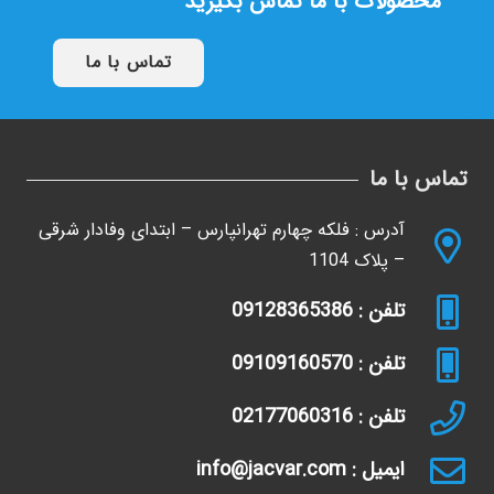
محصولات با ما تماس بگیرید
تماس با ما
تماس با ما
آدرس : فلکه چهارم تهرانپارس – ابتدای وفادار شرقی
– پلاک 1104
تلفن : 09128365386
تلفن : 09109160570
تلفن : 02177060316
ایمیل : info@jacvar.com