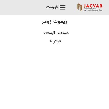
فهرست
ریموت زومر
دسته
قیمت
فیلتر ها