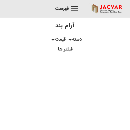
فهرست
آرام بند
دسته
قیمت
فیلتر ها