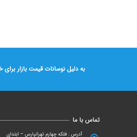
آرام بند NHN سری 80
تماس بگیرید
به دلیل نوسانات قیمت بازار برای 
تماس با ما
آدرس : فلکه چهارم تهرانپارس – ابتدای