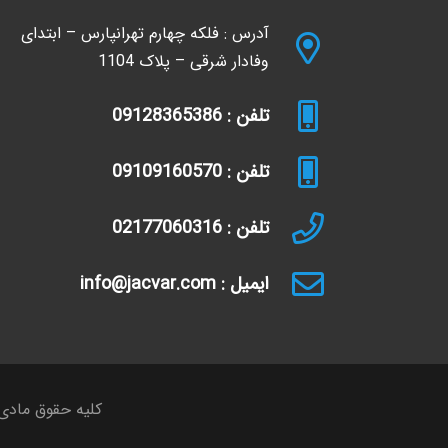
آدرس : فلکه چهارم تهرانپارس – ابتدای
وفادار شرقی – پلاک 1104
تلفن : 09128365386
تلفن : 09109160570
تلفن : 02177060316
ایمیل : info@jacvar.com
کلیه حقوق مادی