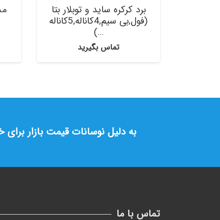
برد کرکره ساید و توبلار بتا
مد
(فول,بی سیم,4کاناله,5کاناله
…)
تماس بگیرید
به دلیل نوسانات قیمت بازار برای 
تماس با ما