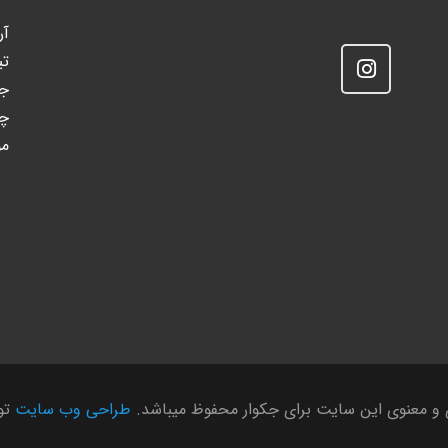
آر
تی
جک
چ
مو
 و معنوی این سایت برای جکوار محفوظ میباشد.
طراحی وب سایت
توس