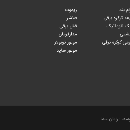
ام بند
ریموت
غه کرکره برقی
فلاشر
 اتوماتیک
قفل برقی
شمی
مدارفرمان
تور کرکره برقی
موتور توبولار
موتور ساید
ط : رایان سما