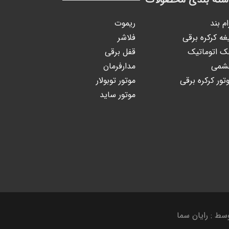
ام بند
ریموت
غه کرکره برقی
فلاشر
 اتوماتیک
قفل برقی
شمی
مدارفرمان
تور کرکره برقی
موتور توبولار
موتور ساید
ط : رایان سما