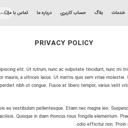
خدمات
بلاگ
حساب کاربری
درباره ما
تماس با ما
PRIVACY POLICY
iscing elit. Ut rutrum, nunc ac vulputate tincidunt, nunc mi tri
r mauris, a ultrices lacus. Ut mattis quis sem vitae molestie. 
erdiet nibh ut congue. Fusce at libero tempor, varius velit vit
is eu vestibulum pellentesque. Etiam nec magna leo. Suspendi
cilisis. Quisque in diam rhoncus risus fringilla elementum. Pr
odio efficitur non. Proin