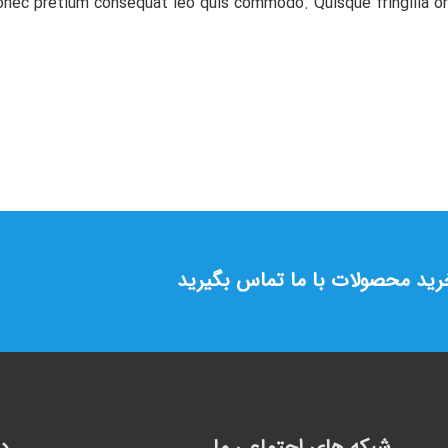
onec pretium consequat leo quis commodo. Quisque fringilla or
خرید محصولات با ما تماس بگیرید
شبکه های اجتماعی ما
د