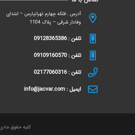
آدرس : فلکه چهارم تهرانپارس – ابتدای
وفادار شرقی – پلاک 1104
تلفن : 09128365386
تلفن : 09109160570
تلفن : 02177060316
ایمیل : info@jacvar.com
کلیه حقوق مادی