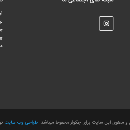
آر
تی
جک
چ
مو
 و معنوی این سایت برای جکوار محفوظ میباشد.
طراحی وب سایت
توس