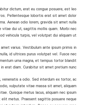
rabitur dictum, erat eu congue posuere, est leo
eros. Pellentesque lobortis erat sit amet dolor
rna. Aenean odio lorem, gravida sit amet nulla
e vitae dui ut, sagittis mollis quam. Morbi nec
od vehicula turpis, vel volutpat dui aliquam ut.
t amet varius. Vestibulum ante ipsum primis in
ulla, id ultrices purus volutpat vel. Fusce nec
ndimentum urna magna, et tempus tortor blandit
in erat diam. Curabitur sit amet pretium nunc.
l, venenatis a odio. Sed interdum ex tortor, ac
 odio, vulputate vitae massa sit amet, aliquam
 vitae. Quisque metus lacus, aliquam nec ipsum
et elit metus. Praesent sagittis posuere neque