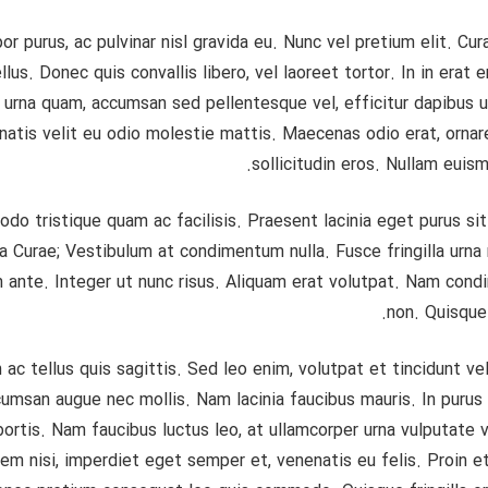
r purus, ac pulvinar nisl gravida eu. Nunc vel pretium elit. Cu
lus. Donec quis convallis libero, vel laoreet tortor. In in erat 
 urna quam, accumsan sed pellentesque vel, efficitur dapibus u
nenatis velit eu odio molestie mattis. Maecenas odio erat, ornar
sollicitudin eros. Nullam euism
o tristique quam ac facilisis. Praesent lacinia eget purus si
ia Curae; Vestibulum at condimentum nulla. Fusce fringilla urna n
ium ante. Integer ut nunc risus. Aliquam erat volutpat. Nam co
non. Quisque 
 ac tellus quis sagittis. Sed leo enim, volutpat et tincidunt ve
cumsan augue nec mollis. Nam lacinia faucibus mauris. In purus
obortis. Nam faucibus luctus leo, at ullamcorper urna vulputate
orem nisi, imperdiet eget semper et, venenatis eu felis. Proin 