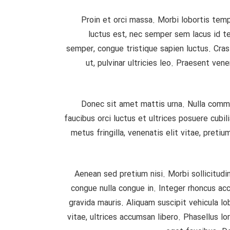
Proin et orci massa. Morbi lobortis tempo
luctus est, nec semper sem lacus id tel
semper, congue tristique sapien luctus. Cras
ut, pulvinar ultricies leo. Praesent ve
Donec sit amet mattis urna. Nulla commod
faucibus orci luctus et ultrices posuere cubil
metus fringilla, venenatis elit vitae, pret
Aenean sed pretium nisi. Morbi sollicitudin
congue nulla congue in. Integer rhoncus ac
gravida mauris. Aliquam suscipit vehicula l
vitae, ultrices accumsan libero. Phasellus l