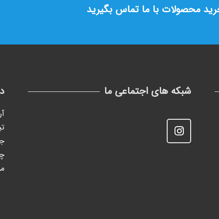
خرید محصولات با ما تماس بگیرید
شبکه های اجتماعی ما
د
آر
تی
جک
چ
مو