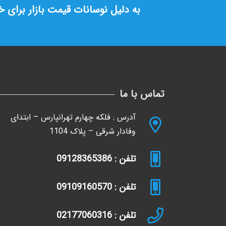
به دلیل نوسانات قیمت بازار برای 
تماس با ما
آدرس : فلکه چهارم تهرانپارس – ابتدای
وفادار شرقی – پلاک 1104
تلفن : 09128365386
تلفن : 09109160570
تلفن : 02177060316