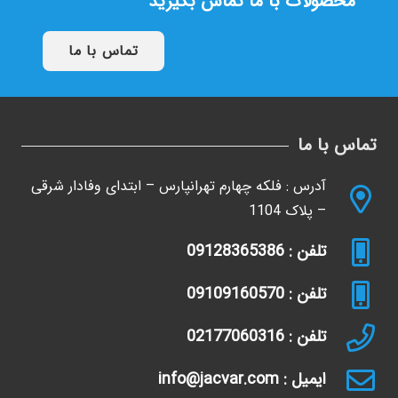
محصولات با ما تماس بگیرید
تماس با ما
تماس با ما
آدرس : فلکه چهارم تهرانپارس – ابتدای وفادار شرقی
– پلاک 1104
تلفن : 09128365386
تلفن : 09109160570
تلفن : 02177060316
ایمیل : info@jacvar.com