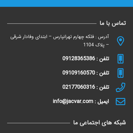
تماس با ما
آدرس : فلکه چهارم تهرانپارس – ابتدای وفادار شرقی
– پلاک 1104
تلفن : 09128365386
تلفن : 09109160570
تلفن : 02177060316
ایمیل : info@jacvar.com
شبکه های اجتماعی ما