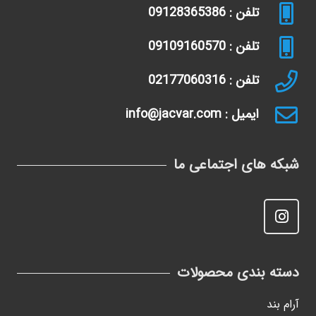
تلفن : 09128365386
تلفن : 09109160570
تلفن : 02177060316
ایمیل : info@jacvar.com
شبکه های اجتماعی ما
دسته بندی محصولات
آرام بند