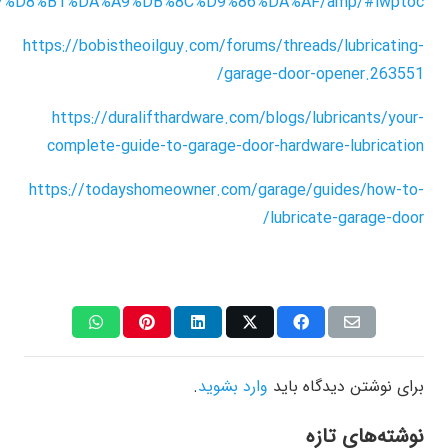
%D8%B1%DA%A9%DB%8C%D9%86%DA%AF/amp/#lwptoc
https://bobistheoilguy.com/forums/threads/lubricating-
garage-door-opener.263551/
https://duralifthardware.com/blogs/lubricants/your-
complete-guide-to-garage-door-hardware-lubrication
https://todayshomeowner.com/garage/guides/how-to-
lubricate-garage-door/
برای نوشتن دیدگاه باید
وارد بشوید
.
نوشته‌های تازه