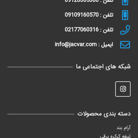
تلفن : 09128365386
تلفن : 09109160570
تلفن : 02177060316
ایمیل : info@jacvar.com
شبکه های اجتماعی ما
دسته بندی محصولات
آرام بند
تیغه کرکره برقی